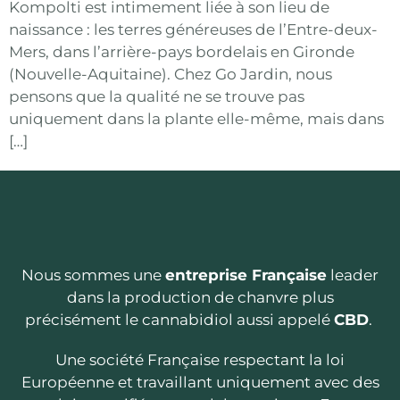
Kompolti est intimement liée à son lieu de
naissance : les terres généreuses de l’Entre-deux-
Mers, dans l’arrière-pays bordelais en Gironde
(Nouvelle-Aquitaine). Chez Go Jardin, nous
pensons que la qualité ne se trouve pas
uniquement dans la plante elle-même, mais dans
[…]
Nous sommes une
entreprise Française
leader
dans la production de chanvre plus
précisément le cannabidiol aussi appelé
CBD
.
Une société Française respectant la loi
Européenne et travaillant uniquement avec des